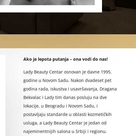
Ako je lepota putanja – ona vodi do nas!
Lady Beauty Centar osnovan je davne 1995.
godine u Novom Sadu. Nakon dvadeset pet
godina rada, iskustva i usavršavanja, Dragana
Bekvalac i Lady tim danas posluju na dve
lokacije, u Beogradu i Novom Sadu, i
postavljaju standarde u oblasti kozmetičkih
usluga, a Lady Beauty Centar je jedan od
najeminentnijih salona u Srbiji i regionu.