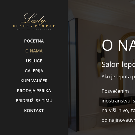
O N
POČETNA
O NAMA
USLUGE
Salon lep
GALERIJA
Ako je lepota 
KUPI VAUČER
PRODAJA PERIKA
Posvećenim
inostranstvu, s
PRIDRUŽI SE TIMU
na viši nivo,
KONTAKT
od najinovativn