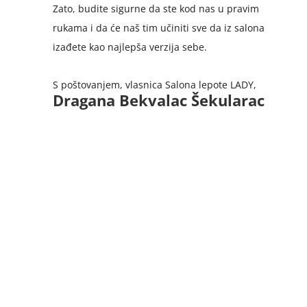
Zato, budite sigurne da ste kod nas u pravim
rukama i da će naš tim učiniti sve da iz salona
izađete kao najlepša verzija sebe.
S poštovanjem, vlasnica Salona lepote LADY,
Dragana Bekvalac Šekularac