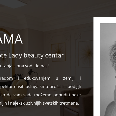
AMA
ote Lady beauty centar
putanja – ona vodi do nas!
 radom i edukovanjem u zemlji i
pektar naših usluga smo proširili i podigli
 tako da vam sada možemo ponuditi neke
ijih i najekskluzivnijih svetskih tretmana.