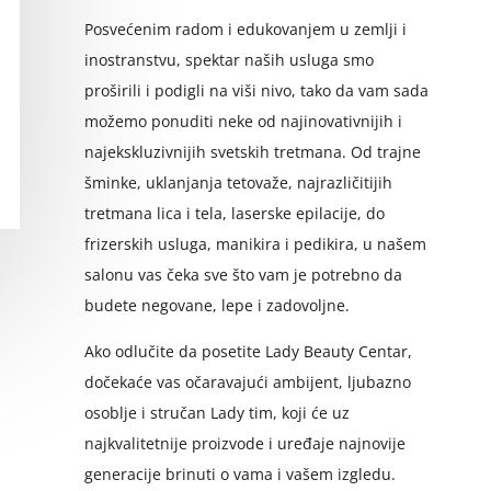
Posvećenim radom i edukovanjem u zemlji i
inostranstvu, spektar naših usluga smo
proširili i podigli na viši nivo, tako da vam sada
možemo ponuditi neke od najinovativnijih i
najekskluzivnijih svetskih tretmana. Od trajne
šminke, uklanjanja tetovaže, najrazličitijih
tretmana lica i tela, laserske epilacije, do
frizerskih usluga, manikira i pedikira, u našem
salonu vas čeka sve što vam je potrebno da
budete negovane, lepe i zadovoljne.
Ako odlučite da posetite Lady Beauty Centar,
dočekaće vas očaravajući ambijent, ljubazno
osoblje i stručan Lady tim, koji će uz
najkvalitetnije proizvode i uređaje najnovije
generacije brinuti o vama i vašem izgledu.